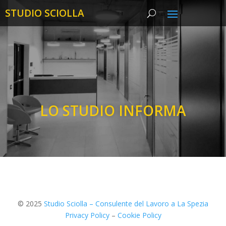
LO STUDIO INFORMA
© 2025
Studio Sciolla – Consulente del Lavoro a La Spezia
Privacy Policy
–
Cookie Policy